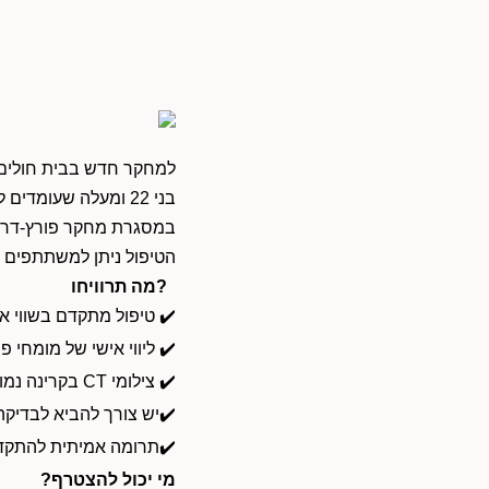
למחקר חדש בבית חולים 
בני 22 ומעלה שעומדים לעבור
במסגרת מחקר פורץ-דרך
הטיפול ניתן למשתתפים
ב
?
מה תרוויחו
✔️
טיפול מתקדם בשווי א
✔️
ליווי אישי של מומחי 
✔️
צילומי
CT
בקרינה נמו
יש צורך להביא לבדיקה ראשונית -צילום דנטלי האחרון שבוצע✔️
✔️
תרומה אמיתית להתקדמ
מי יכול להצטרף
?